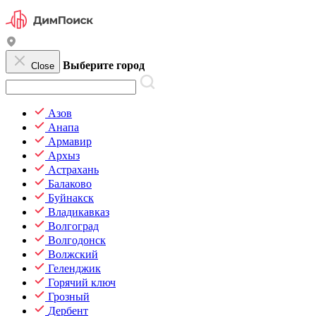
Выберите город
Close
Азов
Анапа
Армавир
Архыз
Астрахань
Балаково
Буйнакск
Владикавказ
Волгоград
Волгодонск
Волжский
Геленджик
Горячий ключ
Грозный
Дербент