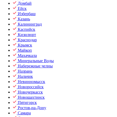
Домбай
Ейск
Избербаш
Казань
Калининград
Каспийск
Кизилюрт
Краснодар
Крымск
Майкоп
Махачкала
Минеральные Воды
Набережные челны
Назрань
Нальчик
Невинномысск
Новороссийск
Новочеркасск
Новошахтинск
Пятигорск
Ростов-на-Дону
Самара