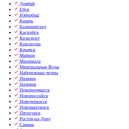
Домбай
Ейск
Избербаш
Казань
Калининград
Каспийск
Кизилюрт
Краснодар
Крымск
Майкоп
Махачкала
Минеральные Воды
Набережные челны
Назрань
Нальчик
Невинномысск
Новороссийск
Новочеркасск
Новошахтинск
Пятигорск
Ростов-на-Дону
Самара