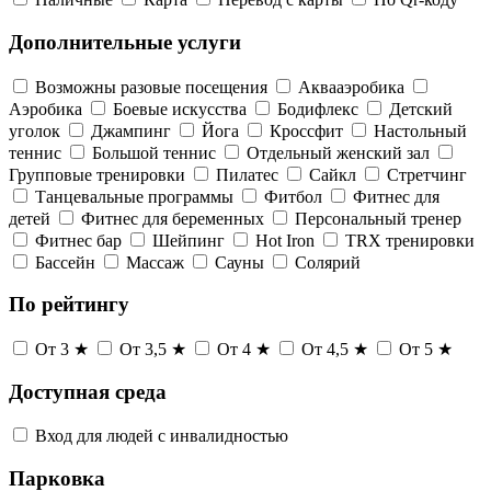
Дополнительные услуги
Возможны разовые посещения
Аквааэробика
Аэробика
Боевые искусства
Бодифлекс
Детский
уголок
Джампинг
Йога
Кроссфит
Настольный
теннис
Большой теннис
Отдельный женский зал
Групповые тренировки
Пилатес
Сайкл
Стретчинг
Танцевальные программы
Фитбол
Фитнес для
детей
Фитнес для беременных
Персональный тренер
Фитнес бар
Шейпинг
Hot Iron
TRX тренировки
Бассейн
Массаж
Сауны
Солярий
По рейтингу
От 3 ★
От 3,5 ★
От 4 ★
От 4,5 ★
От 5 ★
Доступная среда
Вход для людей с инвалидностью
Парковка