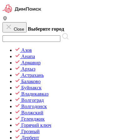
Выберите город
Close
Азов
Анапа
Армавир
Архыз
Астрахань
Балаково
Буйнакск
Владикавказ
Волгоград
Волгодонск
Волжский
Геленджик
Горячий ключ
Грозный
Дербент