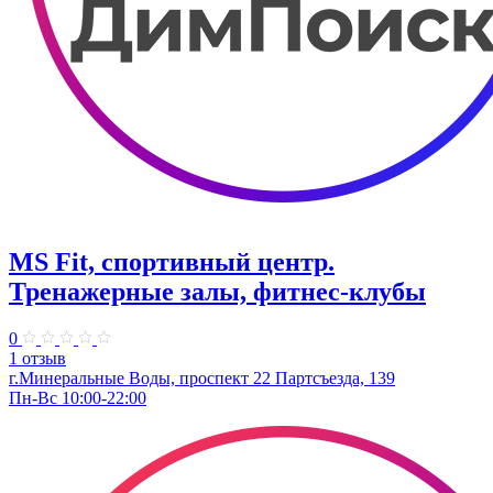
MS Fit, спортивный центр.
Тренажерные залы, фитнес-клубы
0
1 отзыв
г.Минеральные Воды, проспект 22 Партсъезда, 139
Пн-Вс 10:00-22:00