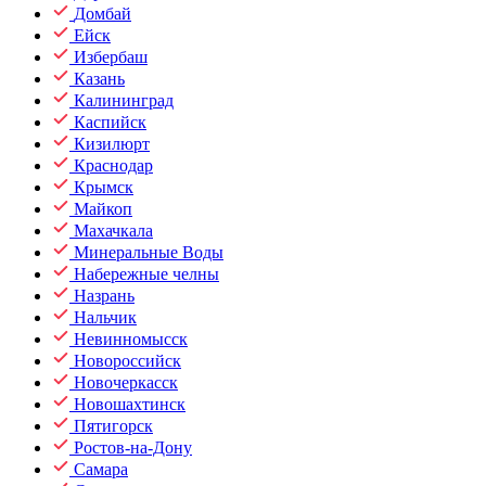
Домбай
Ейск
Избербаш
Казань
Калининград
Каспийск
Кизилюрт
Краснодар
Крымск
Майкоп
Махачкала
Минеральные Воды
Набережные челны
Назрань
Нальчик
Невинномысск
Новороссийск
Новочеркасск
Новошахтинск
Пятигорск
Ростов-на-Дону
Самара