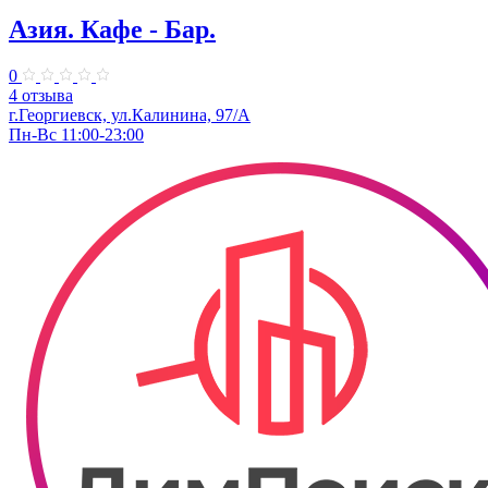
Азия. Кафе - Бар.
0
4 отзыва
г.Георгиевск, ул.Калинина, 97/А
Пн-Вс 11:00-23:00