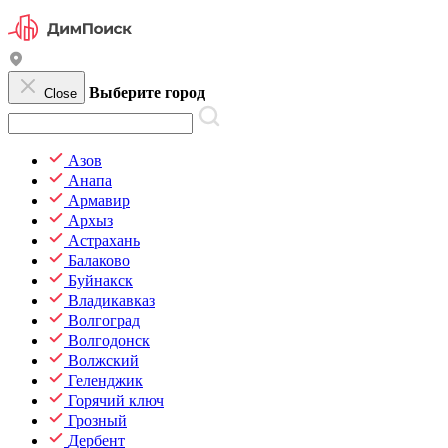
Выберите город
Close
Азов
Анапа
Армавир
Архыз
Астрахань
Балаково
Буйнакск
Владикавказ
Волгоград
Волгодонск
Волжский
Геленджик
Горячий ключ
Грозный
Дербент