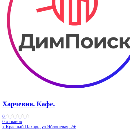
Харчевня. Кафе.
0
0 отзывов
х.Красный Пахарь, ул.Яблоневая, 2/6