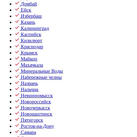
Домбай
Ейск
Избербаш
Казань
Калининград
Каспийск
Кизилюрт
Краснодар
Крымск
Майкоп
Махачкала
Минеральные Воды
Набережные челны
Назрань
Нальчик
Невинномысск
Новороссийск
Новочеркасск
Новошахтинск
Пятигорск
Ростов-на-Дону
Самара