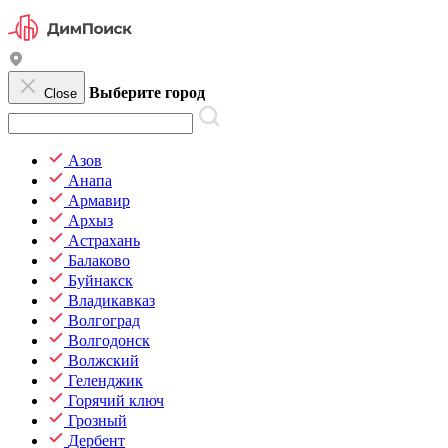
Выберите город
Close
Азов
Анапа
Армавир
Архыз
Астрахань
Балаково
Буйнакск
Владикавказ
Волгоград
Волгодонск
Волжский
Геленджик
Горячий ключ
Грозный
Дербент