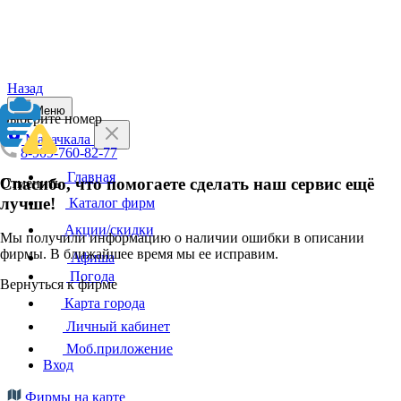
Назад
Меню
Выберите номер
Махачкала
8-909-760-82-77
Главная
Спасибо, что помогаете сделать наш сервис ещё
Отменить
лучше!
Каталог фирм
Акции/скидки
Мы получили информацию о наличии ошибки в описании
фирмы. В ближайшее время мы ее исправим.
Афиша
Погода
Вернуться к фирме
Карта города
Личный кабинет
Моб.приложение
Вход
Фирмы на карте