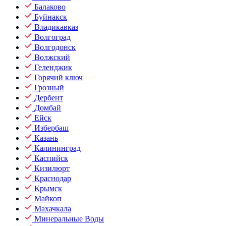
Балаково
Буйнакск
Владикавказ
Волгоград
Волгодонск
Волжский
Геленджик
Горячий ключ
Грозный
Дербент
Домбай
Ейск
Избербаш
Казань
Калининград
Каспийск
Кизилюрт
Краснодар
Крымск
Майкоп
Махачкала
Минеральные Воды