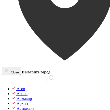
Выберите город
Close
Азов
Анапа
Армавир
Архыз
Астрахань