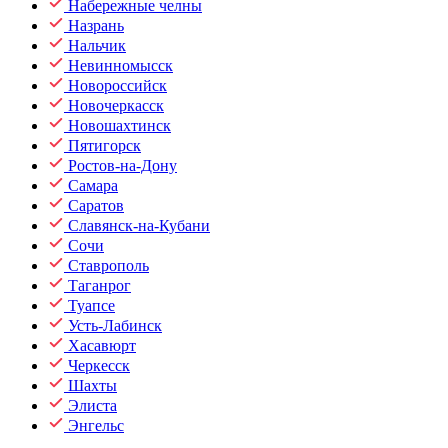
Набережные челны
Назрань
Нальчик
Невинномысск
Новороссийск
Новочеркасск
Новошахтинск
Пятигорск
Ростов-на-Дону
Самара
Саратов
Славянск-на-Кубани
Сочи
Ставрополь
Таганрог
Туапсе
Усть-Лабинск
Хасавюрт
Черкесск
Шахты
Элиста
Энгельс