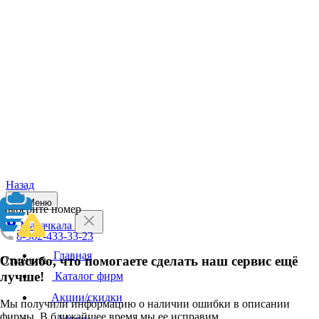
Назад
Меню
Выберите номер
Махачкала
8-962-433-33-23
Главная
Спасибо, что помогаете сделать наш сервис ещё
Отменить
лучше!
Каталог фирм
Акции/скидки
Мы получили информацию о наличии ошибки в описании
фирмы. В ближайшее время мы ее исправим.