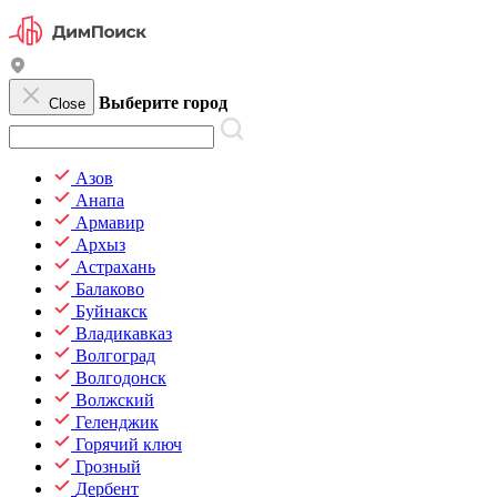
Выберите город
Close
Азов
Анапа
Армавир
Архыз
Астрахань
Балаково
Буйнакск
Владикавказ
Волгоград
Волгодонск
Волжский
Геленджик
Горячий ключ
Грозный
Дербент