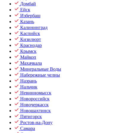
Домбай
Ейск
Избербаш
Казань
Калининград
Каспийск
Кизилюрт
Краснодар
Крымск
Майкоп
Махачкала
Минеральные Воды
Набережные челны
Назрань
Нальчик
Невинномысск
Новороссийск
Новочеркасск
Новошахтинск
Пятигорск
Ростов-на-Дону
Самара