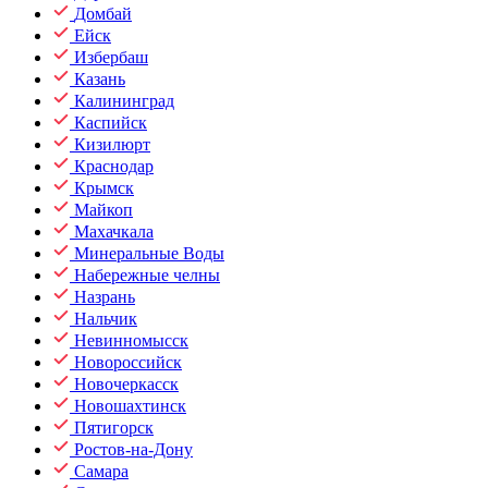
Домбай
Ейск
Избербаш
Казань
Калининград
Каспийск
Кизилюрт
Краснодар
Крымск
Майкоп
Махачкала
Минеральные Воды
Набережные челны
Назрань
Нальчик
Невинномысск
Новороссийск
Новочеркасск
Новошахтинск
Пятигорск
Ростов-на-Дону
Самара