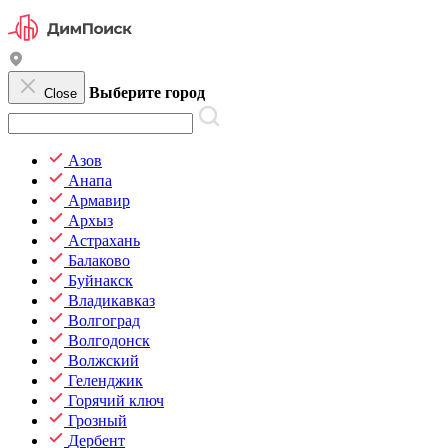
Выберите город
Close
Азов
Анапа
Армавир
Архыз
Астрахань
Балаково
Буйнакск
Владикавказ
Волгоград
Волгодонск
Волжский
Геленджик
Горячий ключ
Грозный
Дербент