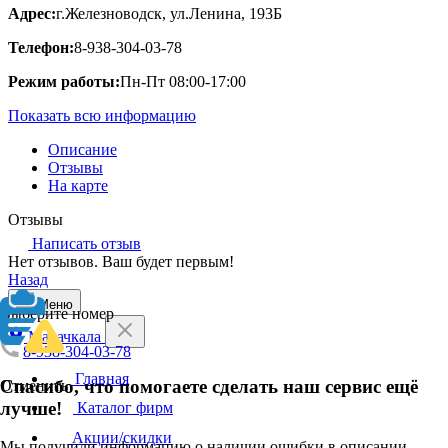
Адрес:
г.Железноводск, ул.Ленина, 193Б
Телефон:
8-938-304-03-78
Режим работы:
Пн-Пт 08:00-17:00
Показать всю информацию
Описание
Отзывы
На карте
Отзывы
Написать отзыв
Нет отзывов. Ваш будет первым!
Назад
Меню
Выберите номер
Махачкала
8-938-304-03-78
Главная
Спасибо, что помогаете сделать наш сервис ещё
Отменить
лучше!
Каталог фирм
Акции/скидки
Мы получили информацию о наличии ошибки в описании