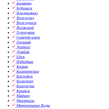
Балаково
Буйнакск
Владикавказ
Волгоград
Волгодонск
Волжский
Геленджик
Горячий ключ
Грозный
Дербент
Домбай
Ейск
Избербаш
Казань
Калининград
Каспийск
Кизилюрт
Краснодар
Крымск
Майкоп
Махачкала
Минеральные Воды