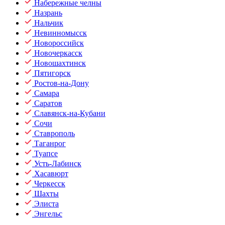
Набережные челны
Назрань
Нальчик
Невинномысск
Новороссийск
Новочеркасск
Новошахтинск
Пятигорск
Ростов-на-Дону
Самара
Саратов
Славянск-на-Кубани
Сочи
Ставрополь
Таганрог
Туапсе
Усть-Лабинск
Хасавюрт
Черкесск
Шахты
Элиста
Энгельс