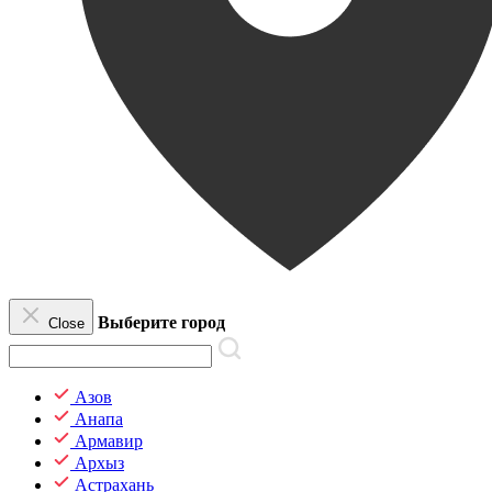
Выберите город
Close
Азов
Анапа
Армавир
Архыз
Астрахань