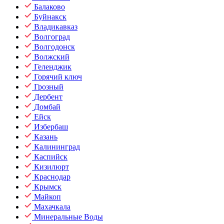
Балаково
Буйнакск
Владикавказ
Волгоград
Волгодонск
Волжский
Геленджик
Горячий ключ
Грозный
Дербент
Домбай
Ейск
Избербаш
Казань
Калининград
Каспийск
Кизилюрт
Краснодар
Крымск
Майкоп
Махачкала
Минеральные Воды