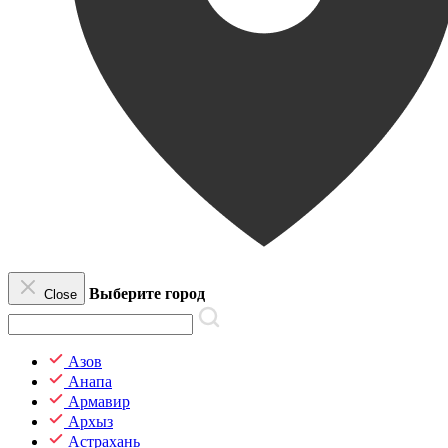
Выберите город
Close
Азов
Анапа
Армавир
Архыз
Астрахань