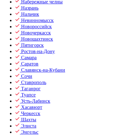
Набережные челны
Назрань
Нальчик
Невинномысск
Новороссийск
Новочеркасск
Новошахтинск
Пятигорск
Ростов-на-Дону
Самара
Саратов
Славянск-на-Кубани
Сочи
Ставрополь
Таганрог
Туапсе
Усть-Лабинск
Хасавюрт
Черкесск
Шахты
Элиста
Энгельс