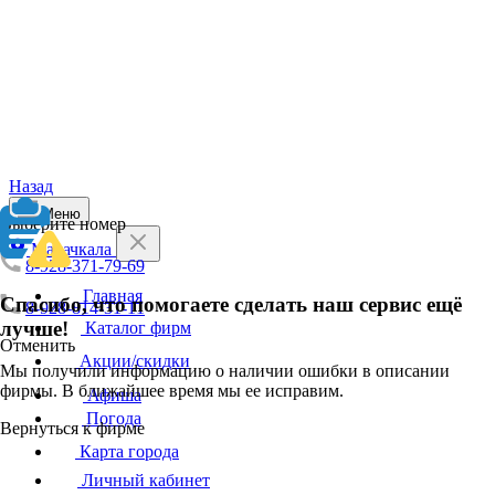
Назад
Меню
Выберите номер
Махачкала
8-928-371-79-69
Главная
Спасибо, что помогаете сделать наш сервис ещё
8-928-814-31-11
лучше!
Каталог фирм
Отменить
Акции/скидки
Мы получили информацию о наличии ошибки в описании
фирмы. В ближайшее время мы ее исправим.
Афиша
Погода
Вернуться к фирме
Карта города
Личный кабинет