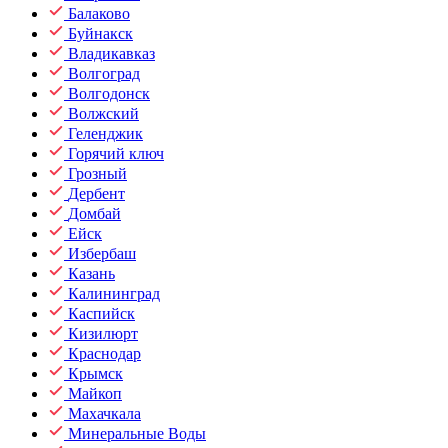
Балаково
Буйнакск
Владикавказ
Волгоград
Волгодонск
Волжский
Геленджик
Горячий ключ
Грозный
Дербент
Домбай
Ейск
Избербаш
Казань
Калининград
Каспийск
Кизилюрт
Краснодар
Крымск
Майкоп
Махачкала
Минеральные Воды