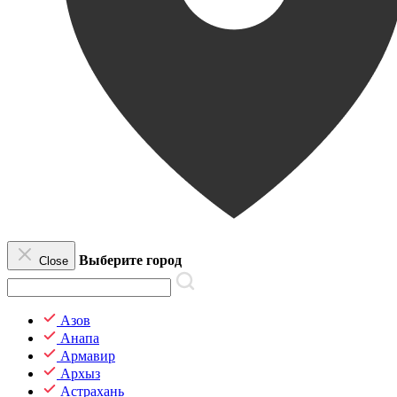
Выберите город
Close
Азов
Анапа
Армавир
Архыз
Астрахань