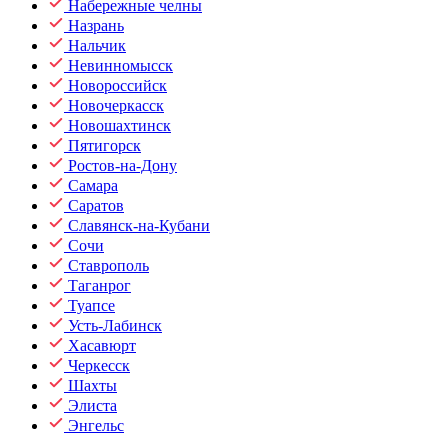
Набережные челны
Назрань
Нальчик
Невинномысск
Новороссийск
Новочеркасск
Новошахтинск
Пятигорск
Ростов-на-Дону
Самара
Саратов
Славянск-на-Кубани
Сочи
Ставрополь
Таганрог
Туапсе
Усть-Лабинск
Хасавюрт
Черкесск
Шахты
Элиста
Энгельс