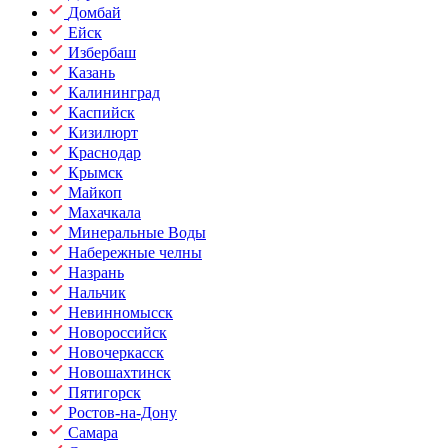
Домбай
Ейск
Избербаш
Казань
Калининград
Каспийск
Кизилюрт
Краснодар
Крымск
Майкоп
Махачкала
Минеральные Воды
Набережные челны
Назрань
Нальчик
Невинномысск
Новороссийск
Новочеркасск
Новошахтинск
Пятигорск
Ростов-на-Дону
Самара