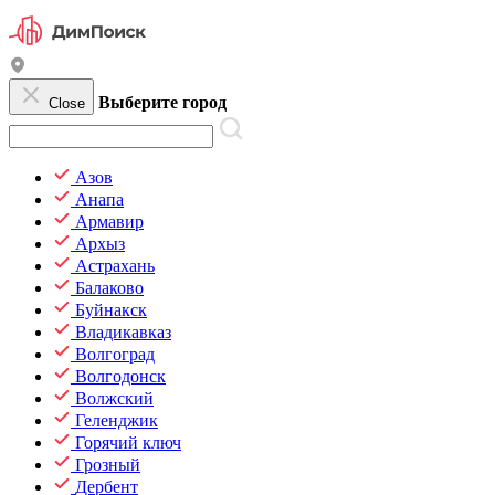
Выберите город
Close
Азов
Анапа
Армавир
Архыз
Астрахань
Балаково
Буйнакск
Владикавказ
Волгоград
Волгодонск
Волжский
Геленджик
Горячий ключ
Грозный
Дербент