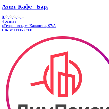
Азия. Кафе - Бар.
0
4 отзыва
г.Георгиевск, ул.Калинина, 97/А
Пн-Вс 11:00-23:00