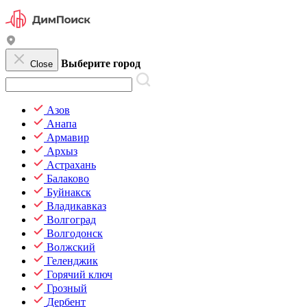
Выберите город
Close
Азов
Анапа
Армавир
Архыз
Астрахань
Балаково
Буйнакск
Владикавказ
Волгоград
Волгодонск
Волжский
Геленджик
Горячий ключ
Грозный
Дербент