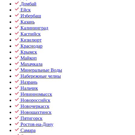
Домбай
Ейск
Избербаш
Казань
Калининград
Каспийск
Кизилюрт
Краснодар
Крымск
Майкоп
Махачкала
Минеральные Воды
Набережные челны
Назрань
Нальчик
Невинномысск
Новороссийск
Новочеркасск
Новошахтинск
Пятигорск
Ростов-на-Дону
Самара