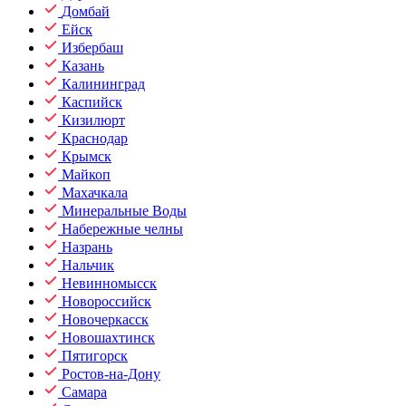
Домбай
Ейск
Избербаш
Казань
Калининград
Каспийск
Кизилюрт
Краснодар
Крымск
Майкоп
Махачкала
Минеральные Воды
Набережные челны
Назрань
Нальчик
Невинномысск
Новороссийск
Новочеркасск
Новошахтинск
Пятигорск
Ростов-на-Дону
Самара