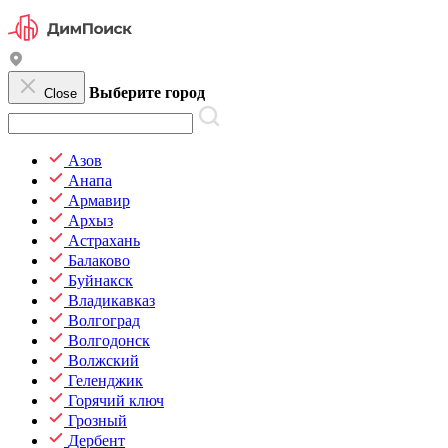
Выберите город
Close
Азов
Анапа
Армавир
Архыз
Астрахань
Балаково
Буйнакск
Владикавказ
Волгоград
Волгодонск
Волжский
Геленджик
Горячий ключ
Грозный
Дербент