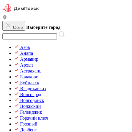
Выберите город
Close
Азов
Анапа
Армавир
Архыз
Астрахань
Балаково
Буйнакск
Владикавказ
Волгоград
Волгодонск
Волжский
Геленджик
Горячий ключ
Грозный
Дербент