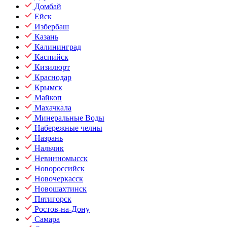
Домбай
Ейск
Избербаш
Казань
Калининград
Каспийск
Кизилюрт
Краснодар
Крымск
Майкоп
Махачкала
Минеральные Воды
Набережные челны
Назрань
Нальчик
Невинномысск
Новороссийск
Новочеркасск
Новошахтинск
Пятигорск
Ростов-на-Дону
Самара