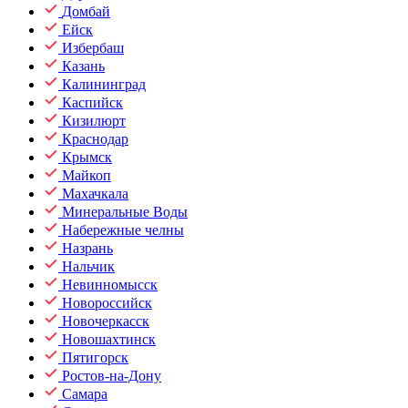
Домбай
Ейск
Избербаш
Казань
Калининград
Каспийск
Кизилюрт
Краснодар
Крымск
Майкоп
Махачкала
Минеральные Воды
Набережные челны
Назрань
Нальчик
Невинномысск
Новороссийск
Новочеркасск
Новошахтинск
Пятигорск
Ростов-на-Дону
Самара