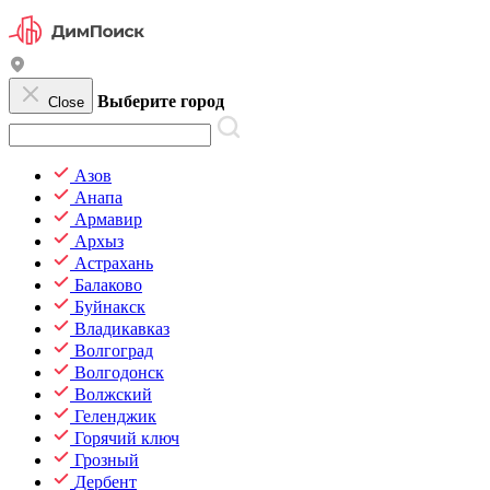
Выберите город
Close
Азов
Анапа
Армавир
Архыз
Астрахань
Балаково
Буйнакск
Владикавказ
Волгоград
Волгодонск
Волжский
Геленджик
Горячий ключ
Грозный
Дербент