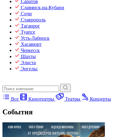
Саратов
Славянск-на-Кубани
Сочи
Ставрополь
Таганрог
Туапсе
Усть-Лабинск
Хасавюрт
Черкесск
Шахты
Элиста
Энгельс
Все
Кинотеатры
Театры
Концерты
События