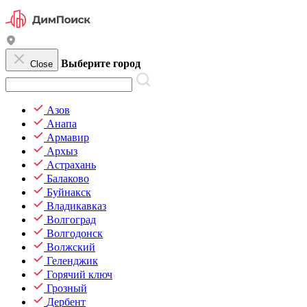
Выберите город
Close
Азов
Анапа
Армавир
Архыз
Астрахань
Балаково
Буйнакск
Владикавказ
Волгоград
Волгодонск
Волжский
Геленджик
Горячий ключ
Грозный
Дербент