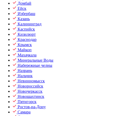
Домбай
Ейск
Избербаш
Казань
Калининград
Каспийск
Кизилюрт
Краснодар
Крымск
Майкоп
Махачкала
Минеральные Воды
Набережные челны
Назрань
Нальчик
Невинномысск
Новороссийск
Новочеркасск
Новошахтинск
Пятигорск
Ростов-на-Дону
Самара