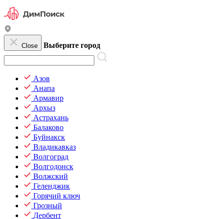
Выберите город
Close
Азов
Анапа
Армавир
Архыз
Астрахань
Балаково
Буйнакск
Владикавказ
Волгоград
Волгодонск
Волжский
Геленджик
Горячий ключ
Грозный
Дербент