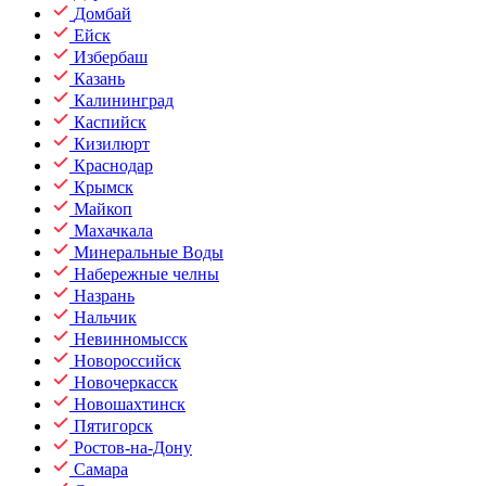
Домбай
Ейск
Избербаш
Казань
Калининград
Каспийск
Кизилюрт
Краснодар
Крымск
Майкоп
Махачкала
Минеральные Воды
Набережные челны
Назрань
Нальчик
Невинномысск
Новороссийск
Новочеркасск
Новошахтинск
Пятигорск
Ростов-на-Дону
Самара